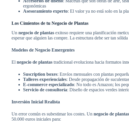
Accesorios de diseño
: Macetas que son obras de arte, sis
ergonómicas
Asesoramiento experto
: El valor ya no está solo en la p
Los Cimientos de tu Negocio de Plantas
Un
negocio de plantas
exitoso requiere una planificación metic
esperar que alguien las compre. La estructura debe ser tan sólida
Modelos de Negocio Emergentes
El
negocio de plantas
tradicional evoluciona hacia formatos inn
Suscription boxes
: Envíos mensuales con plantas pequeña
Talleres experienciales
: Desde propagación de suculentas 
E-commerce especializado
: No todo es Amazon; los pequ
Servicio de consultoría
: Diseño de espacios verdes inter
Inversión Inicial Realista
Un error común es subestimar los costes. Un
negocio de planta
50.000 euros iniciales para: