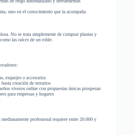
temas de riego automatizado y herramientas
lanta, sino en el conocimiento que la acompaña
ulosa. No se trata simplemente de comprar plantas y
 como las raíces de un roble.
ovadores:
s, esquejes o accesorios
hasta creación de terrarios
eños viveros online con propuestas únicas prosperan
iores para empresas y hogares
s
medianamente profesional requiere entre 20.000 y