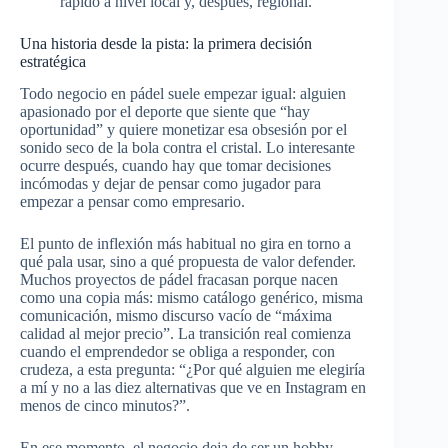
rápido a nivel local y, después, regional.​
Una historia desde la pista: la primera decisión
estratégica
Todo negocio en pádel suele empezar igual: alguien
apasionado por el deporte que siente que “hay
oportunidad” y quiere monetizar esa obsesión por el
sonido seco de la bola contra el cristal. Lo interesante
ocurre después, cuando hay que tomar decisiones
incómodas y dejar de pensar como jugador para
empezar a pensar como empresario.​
El punto de inflexión más habitual no gira en torno a
qué pala usar, sino a qué propuesta de valor defender.
Muchos proyectos de pádel fracasan porque nacen
como una copia más: mismo catálogo genérico, misma
comunicación, mismo discurso vacío de “máxima
calidad al mejor precio”. La transición real comienza
cuando el emprendedor se obliga a responder, con
crudeza, a esta pregunta: “¿Por qué alguien me elegiría
a mí y no a las diez alternativas que ve en Instagram en
menos de cinco minutos?”.​
En ese momento, el negocio deja de ser un hobby