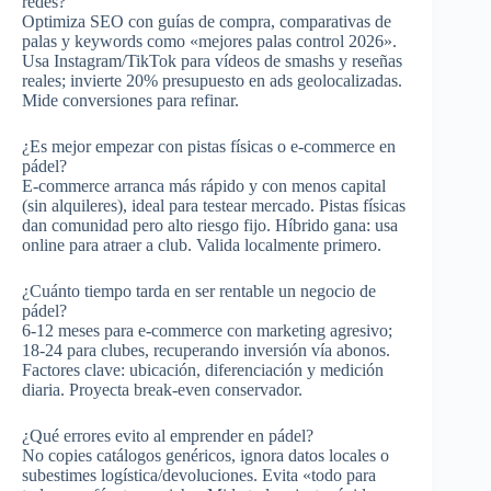
redes?
Optimiza SEO con guías de compra, comparativas de
palas y keywords como «mejores palas control 2026».
Usa Instagram/TikTok para vídeos de smashs y reseñas
reales; invierte 20% presupuesto en ads geolocalizadas.
Mide conversiones para refinar.​
¿Es mejor empezar con pistas físicas o e-commerce en
pádel?
E-commerce arranca más rápido y con menos capital
(sin alquileres), ideal para testear mercado. Pistas físicas
dan comunidad pero alto riesgo fijo. Híbrido gana: usa
online para atraer a club. Valida localmente primero.​
¿Cuánto tiempo tarda en ser rentable un negocio de
pádel?
6-12 meses para e-commerce con marketing agresivo;
18-24 para clubes, recuperando inversión vía abonos.
Factores clave: ubicación, diferenciación y medición
diaria. Proyecta break-even conservador.​
¿Qué errores evito al emprender en pádel?
No copies catálogos genéricos, ignora datos locales o
subestimes logística/devoluciones. Evita «todo para